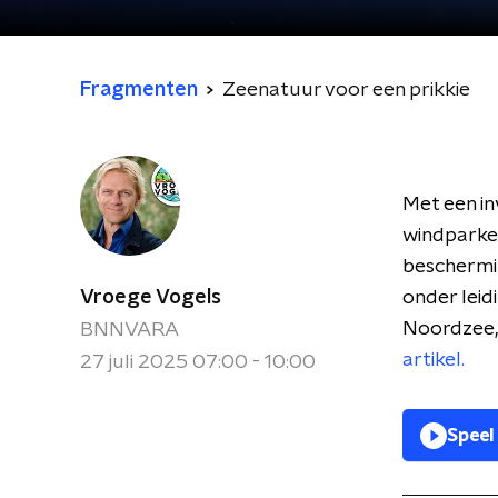
Fragmenten
Zeenatuur voor een prikkie
Met een in
windparken
beschermi
Vroege Vogels
onder leid
Noordzee, 
BNNVARA
artikel.
27 juli 2025 07:00 - 10:00
Speel