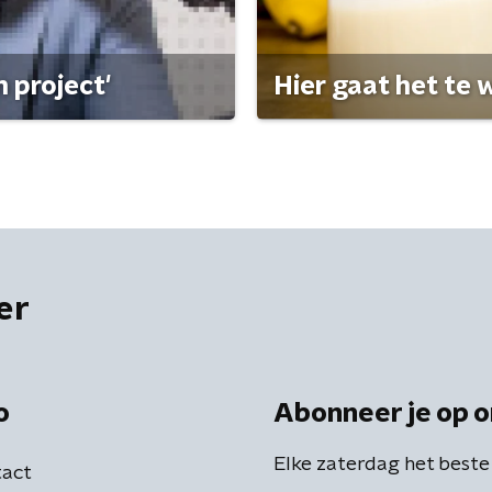
 project'
Hier gaat het te w
er
o
Abonneer je op o
Elke zaterdag het beste
act