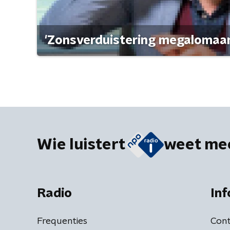
'Zonsverduistering megalomaan
Wie luistert
weet me
Radio
Inf
Frequenties
Cont