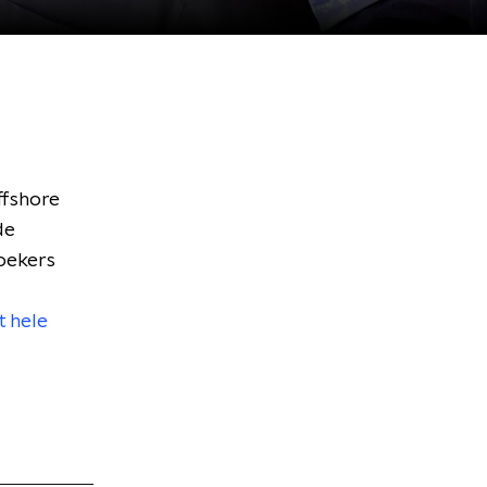
ffshore
de
oekers
t hele