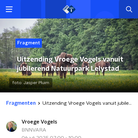
Fragment
Uitzending Vroege Vogels vanuit
jubilerend Natuurpark Lelystad
foto:
Jasper Pluim
Fragmenten
Uitzending Vroege Vogels vanuit jubilerend Natuurpark Lelystad
Vroege Vogels
BNNVARA