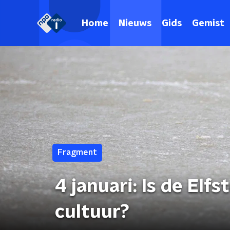
Home
Nieuws
Gids
Gemist
Fragment
4 januari: Is de El
cultuur?