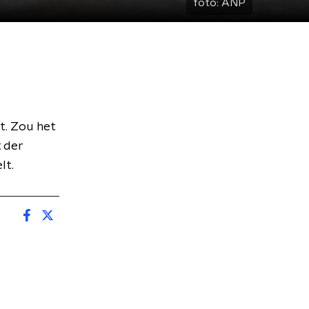
foto:
ANP
t. Zou het
t der
lt.