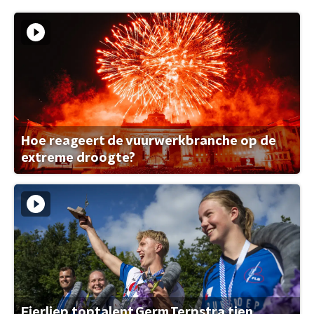
Hoe reageert de vuurwerkbranche op de
extreme droogte?
Fierljep toptalent Germ Terpstra tien