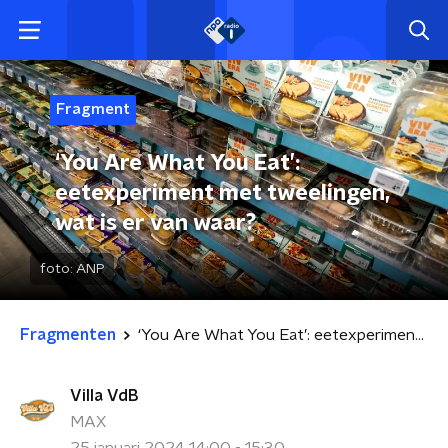
Fragment
‘You Are What You Eat’:
eetexperiment met tweelingen,
wat is er van waar?
foto:
ANP
Fragmenten
‘You Are What You Eat’: eetexperiment met tweelingen, wat is er van waar?
Villa VdB
MAX