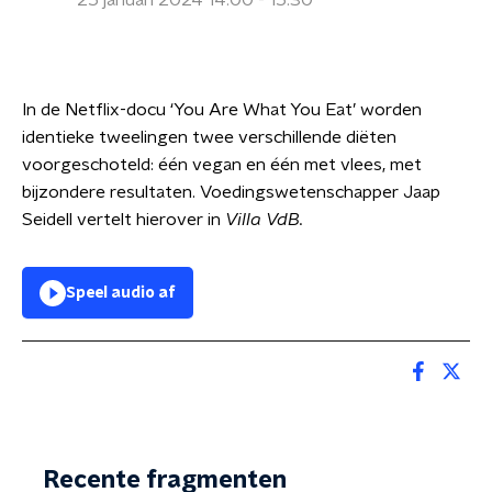
25 januari 2024 14:00 - 15:30
In de Netflix-docu ‘You Are What You Eat’ worden
identieke tweelingen twee verschillende diëten
voorgeschoteld: één vegan en één met vlees, met
bijzondere resultaten. Voedingswetenschapper Jaap
Seidell vertelt hierover in
Villa VdB.
Speel audio af
Recente fragmenten