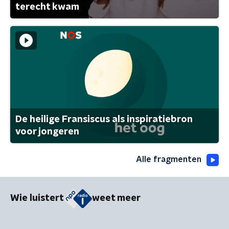
terecht kwam
De heilige Fransiscus als inspiratiebron
voor jongeren
Alle fragmenten
Wie luistert
weet meer