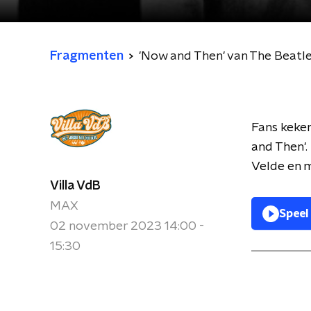
Fragmenten
'Now and Then' van The Beatles 
Fans keken
and Then'.
Velde en m
Villa VdB
MAX
Speel
02 november 2023 14:00 -
15:30