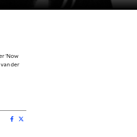
er 'Now
e van der