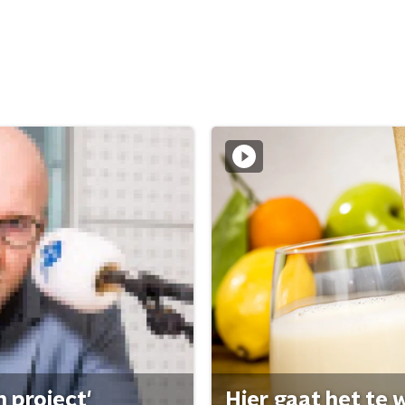
 project'
Hier gaat het te w