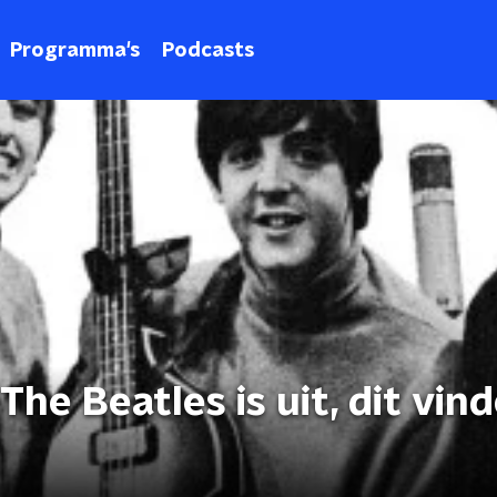
Programma's
Podcasts
he Beatles is uit, dit vin