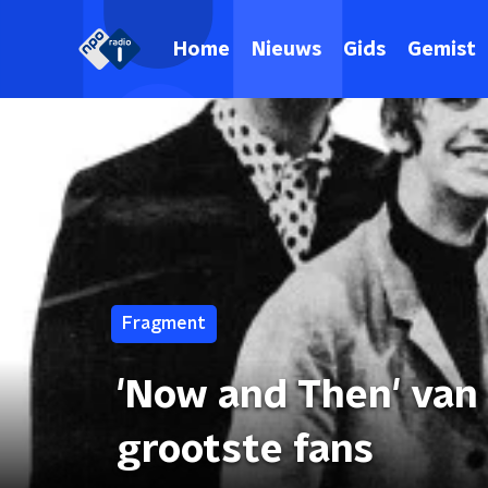
Home
Nieuws
Gids
Gemist
Fragment
'Now and Then' van T
grootste fans