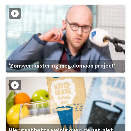
'Zonsverduistering megalomaan project'
Hier gaat het te weinig over: de net-niet