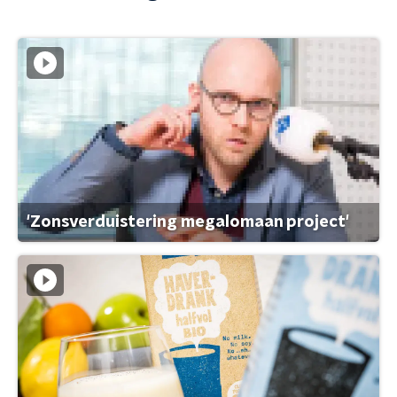
'Zonsverduistering megalomaan project'