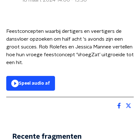
18 maart 2024 14:00 - 15:30
Feestconcepten waarbij dertigers en veertigers de
dansvloer opzoeken om half acht 's avonds zijn een
groot succes. Rob Rolefes en Jessica Mannee vertellen
hoe hun vroege feestconcept ‘VroegZat’ uitgroeide tot
een hit.
Speel audio af
Recente fragmenten