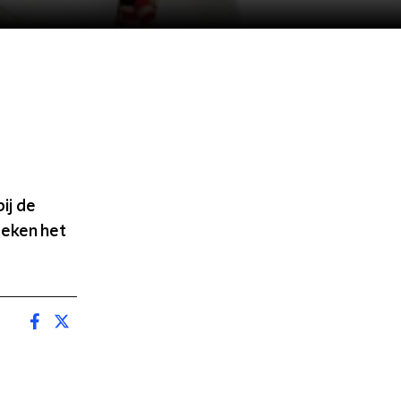
ij de
reken het