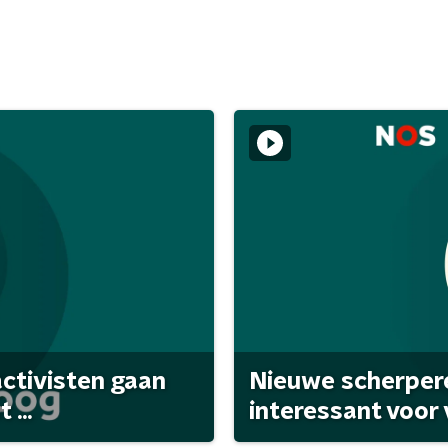
activisten gaan
Nieuwe scherpere
...
interessant voor