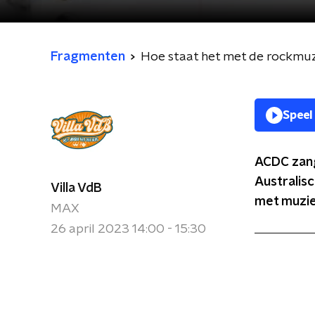
Fragmenten
Hoe staat het met de rockmuz
Speel
ACDC zange
Australis
Villa VdB
met muzie
MAX
26 april 2023 14:00 - 15:30