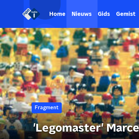
Home
Nieuws
Gids
Gemist
Fragment
'Legomaster' Marcel