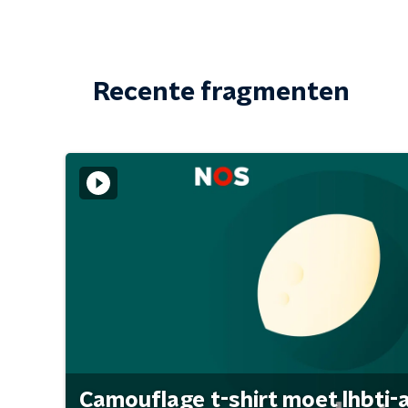
Recente fragmenten
Camouflage t-shirt moet lhbti-