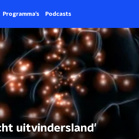
Programma's
Podcasts
cht uitvindersland'