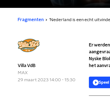
Fragmenten
'Nederland is een echt uitvind
Er werden
aangevraa
Nyske Blo
Villa VdB
het aanvra
MAX
29 maart 2023 14:00 - 15:30
Speel