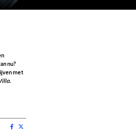
en
an nu?
ijven met
Villa
.