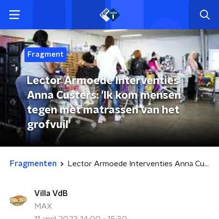
Fragment
Lector Armoede Interventies
Anna Custers: 'Ik kom mensen
tegen met matrassen van het
grofvuil'
Fragmenten
Lector Armoede Interventies Anna Custers: 'Ik kom mensen tegen met matrassen van het grofvuil'
Villa VdB
MAX