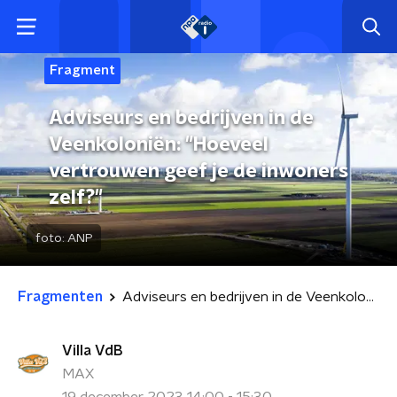
Fragment
Adviseurs en bedrijven in de
Veenkoloniën: "Hoeveel
vertrouwen geef je de inwoners
zelf?"
foto:
ANP
Fragmenten
Adviseurs en bedrijven in de Veenkoloniën: "Hoeveel vertrouwen geef je de inwoners zelf?"
Villa VdB
MAX