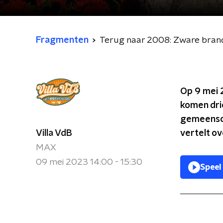
Fragmenten
Terug naar 2008: Zware bran
Op 9 mei 
komen dri
gemeensch
Villa VdB
vertelt o
MAX
09 mei 2023 14:00 - 15:30
Speel