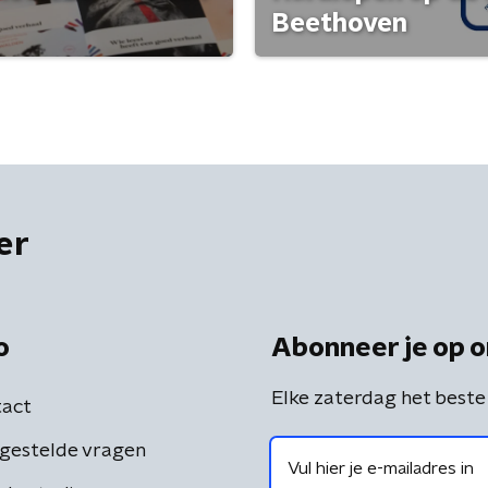
Beethoven
er
o
Abonneer je op o
Elke zaterdag het beste
act
gestelde vragen