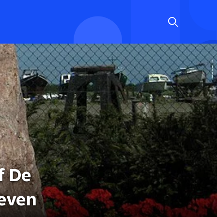
f De
even