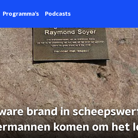
Programma's
Podcasts
ware brand in scheepswer
eermannen komen om het l