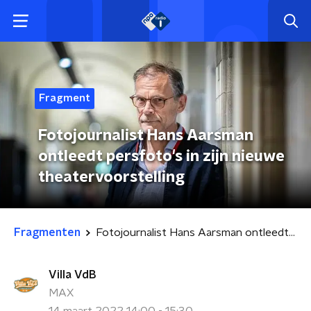
Fragment
Fotojournalist Hans Aarsman
ontleedt persfoto's in zijn nieuwe
theatervoorstelling
Fragmenten
Fotojournalist Hans Aarsman ontleedt persfoto's in zijn nieuwe theatervoorstelling
Villa VdB
MAX