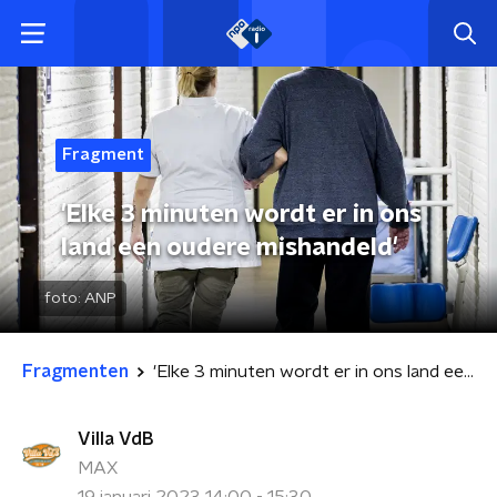
Fragment
'Elke 3 minuten wordt er in ons
land een oudere mishandeld'
foto:
ANP
Fragmenten
'Elke 3 minuten wordt er in ons land een oudere mishandeld'
Villa VdB
MAX