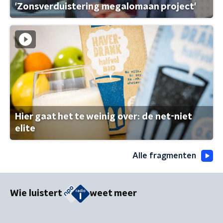
'Zonsverduistering megalomaan project'
Hier gaat het te weinig over: de net-niet
elite
Alle fragmenten
Wie luistert
weet meer