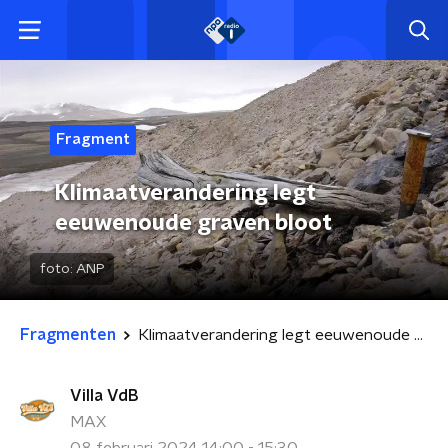
Fragment
Klimaatverandering legt
eeuwenoude graven bloot
foto:
ANP
Fragmenten
Klimaatverandering legt eeuwenoude graven bloot
Villa VdB
MAX