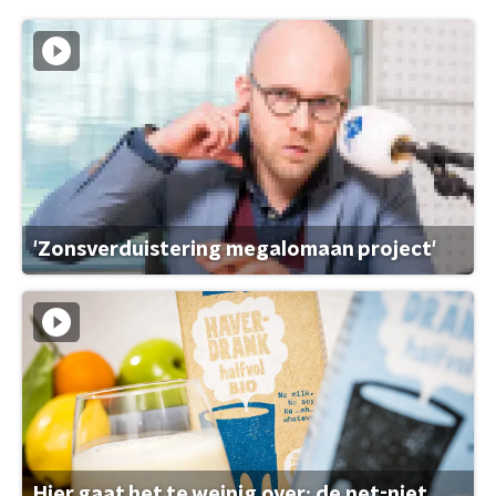
'Zonsverduistering megalomaan project'
Hier gaat het te weinig over: de net-niet