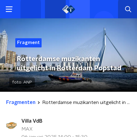
Fragment
Rotterdamse muzikanten
uitgelicht in Rotterdam Popstad
foto:
ANP
Fragmenten
Rotterdamse muzikanten uitgelicht in Rotterdam Popstad
Villa VdB
MAX