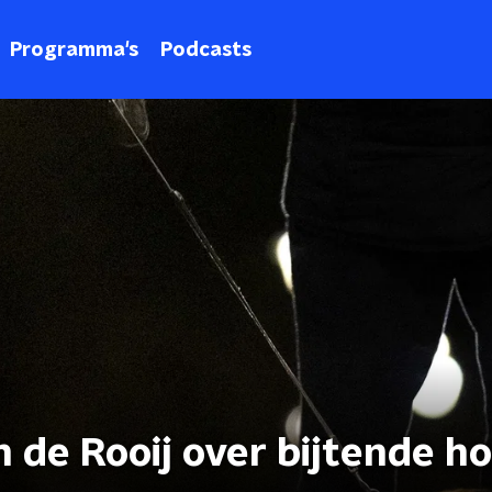
Programma's
Podcasts
n de Rooij over bijtende h