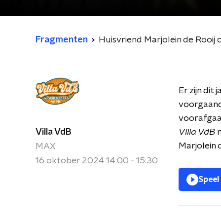
Fragmenten
Huisvriend Marjolein de Rooij
Er zijn di
voorgaand
voorafgaan
Villa VdB
Villa VdB
m
Marjolein d
MAX
16 oktober 2024 14:00 - 15:30
Speel