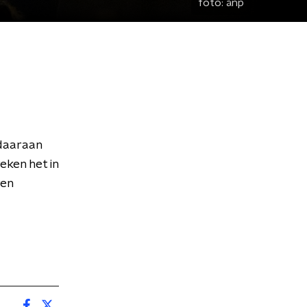
foto:
anp
 daaraan
eken het in
ren