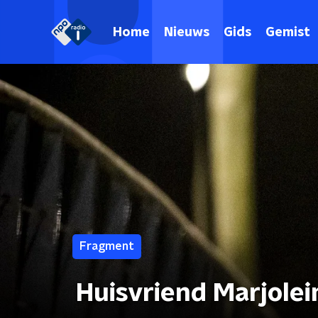
Home
Nieuws
Gids
Gemist
Fragment
Huisvriend Marjolei