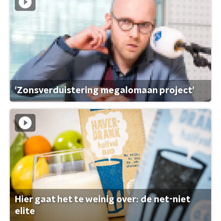
'Zonsverduistering megalomaan project'
Hier gaat het te weinig over: de net-niet
elite