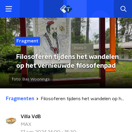
Fragment
Filosoferen tijdens het wandelen
op het vernieuwde filosofenpad
foto:
Bas Woonings
Fragmenten
Filosoferen tijdens het wandelen op het vernieuwde filosofenpad
Villa VdB
MAX