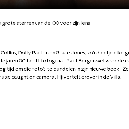
rote sterren van de '00 voor zijn lens
l Collins, Dolly Parton en Grace Jones, zo’n beetje elke 
t de jaren 00 heeft fotograaf Paul Bergen wel voor de 
g tijd om die foto’s te bundelen in zijn nieuwe boek ‘Z
sic caught on camera'. Hij vertelt erover in de Villa.