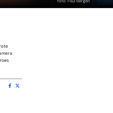
foto:
Paul Bergen
grote
camera
eroes