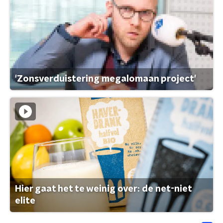
'Zonsverduistering megalomaan project'
Hier gaat het te weinig over: de net-niet
elite