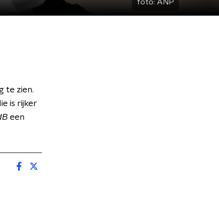
foto:
ANP
 te zien.
 is rijker
dB
een