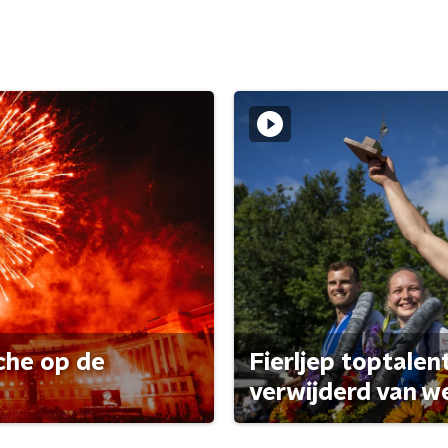
che op de
Fierljep toptalen
verwijderd van w