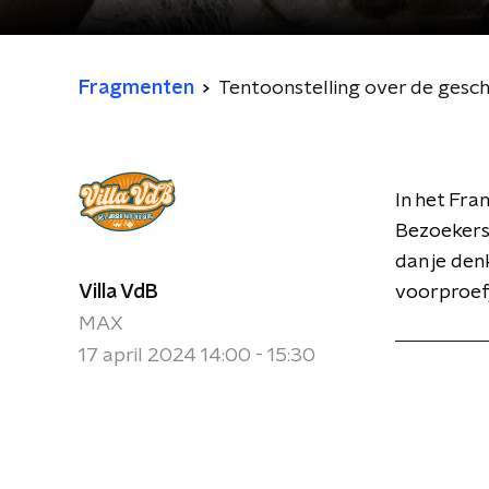
Fragmenten
Tentoonstelling over de gesch
In het Fra
Bezoekers 
dan je den
Villa VdB
voorproefj
MAX
17 april 2024 14:00 - 15:30