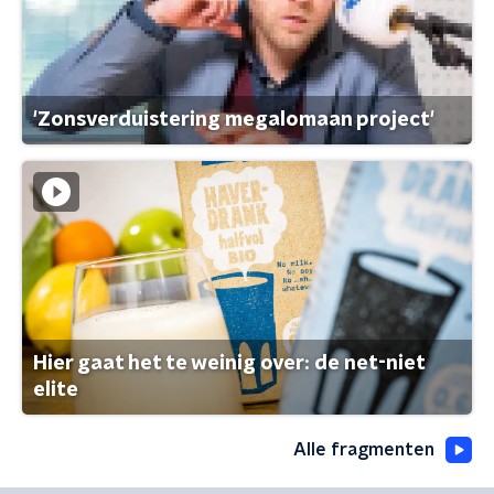
'Zonsverduistering megalomaan project'
Hier gaat het te weinig over: de net-niet
elite
Alle fragmenten