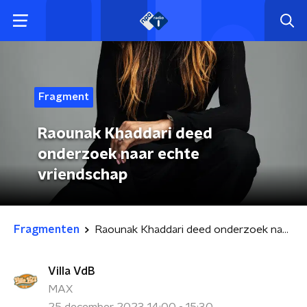
Fragment
Raounak Khaddari deed
onderzoek naar echte
vriendschap
Fragmenten
Raounak Khaddari deed onderzoek naar echte vriendschap
Villa VdB
MAX