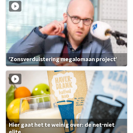
'Zonsverduistering megalomaan project'
Hier gaat het te weinig over: de net-niet
elite