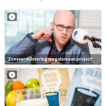
'Zonsverduistering megalomaan project'