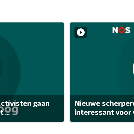
activisten gaan
Nieuwe scherpere
...
interessant voor