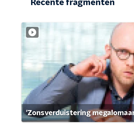
Recente fragmenten
'Zonsverduistering megalomaan