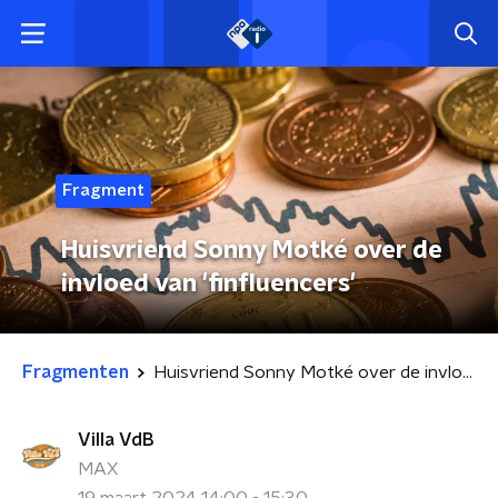
Fragment
Huisvriend Sonny Motké over de
invloed van 'finfluencers'
Fragmenten
Huisvriend Sonny Motké over de invloed van 'finfluencers'
Villa VdB
MAX