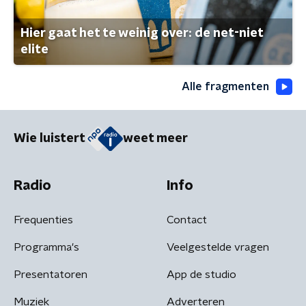
Hier gaat het te weinig over: de net-niet
elite
Alle fragmenten
Wie luistert
weet meer
Radio
Info
Frequenties
Contact
Programma's
Veelgestelde vragen
Presentatoren
App de studio
Muziek
Adverteren