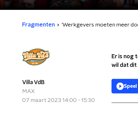
Fragmenten
'Werkgevers moeten meer doe
Er is nog
wil dat d
Villa VdB
Speel
MAX
07 maart 2023 14:00 - 15:30