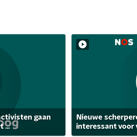
activisten gaan
Nieuwe scherpere
...
interessant voor