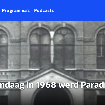
Programma's
Podcasts
andaag in 1968 werd Parad