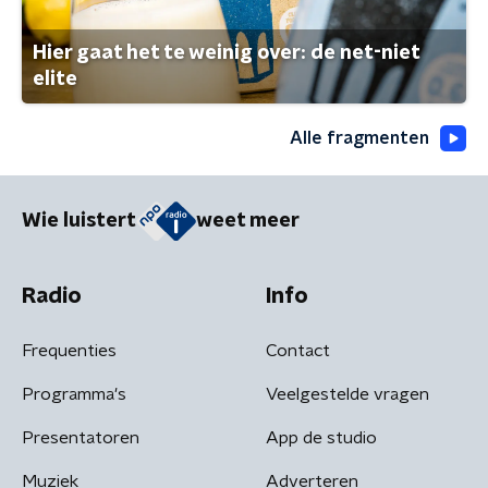
Hier gaat het te weinig over: de net-niet
elite
Alle fragmenten
Wie luistert
weet meer
Radio
Info
Frequenties
Contact
Programma's
Veelgestelde vragen
Presentatoren
App de studio
Muziek
Adverteren