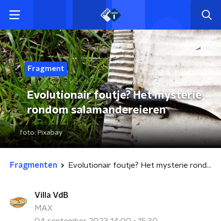
Fragment
Evolutionair foutje? Het mysterie
rondom salamandereieren
foto:
Pixabay
Fragmenten
Evolutionair foutje? Het mysterie rondom salamandereieren
Villa VdB
MAX