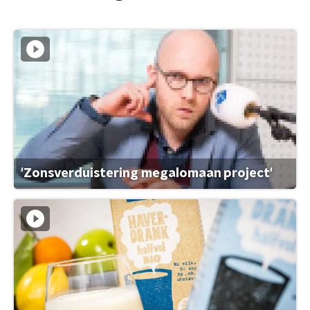
'Zonsverduistering megalomaan project'