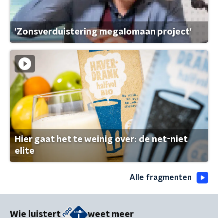
'Zonsverduistering megalomaan project'
Hier gaat het te weinig over: de net-niet
elite
Alle fragmenten
Wie luistert
weet meer