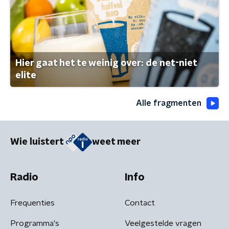
Hier gaat het te weinig over: de net-niet
elite
Alle fragmenten
Wie luistert
weet meer
Radio
Info
Frequenties
Contact
Programma's
Veelgestelde vragen