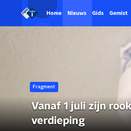
Home
Nieuws
Gids
Gemist
Fragment
Vanaf 1 juli zijn ro
verdieping