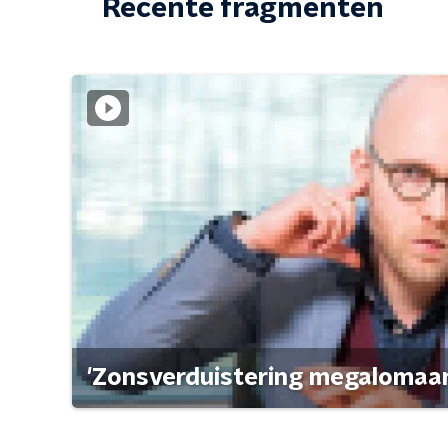
Recente fragmenten
'Zonsverduistering megalomaan