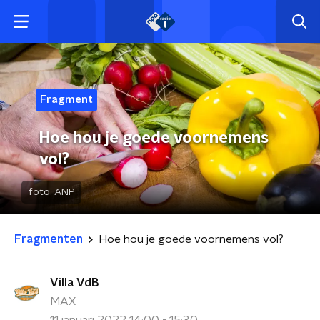
Fragment
Hoe hou je goede voornemens
vol?
foto:
ANP
Fragmenten
Hoe hou je goede voornemens vol?
Villa VdB
MAX