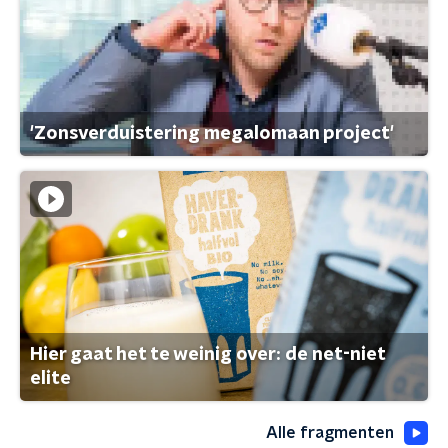
'Zonsverduistering megalomaan project'
Hier gaat het te weinig over: de net-niet
elite
Alle fragmenten