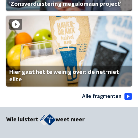
'Zonsverduistering megalomaan project'
Hier gaat het te weinig over: de net-niet
elite
Alle fragmenten
Wie luistert
weet meer