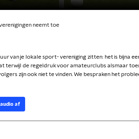
tverenigingen neemt toe
uur van je lokale sport- vereniging zitten: het is bijna 
at terwijl de regeldruk voor amateurclubs alsmaar to
lgers zijn ook niet te vinden. We bespraken het probl
 audio af