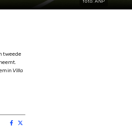
foto:
ANP
een tweede
eneemt.
eem in
Villa