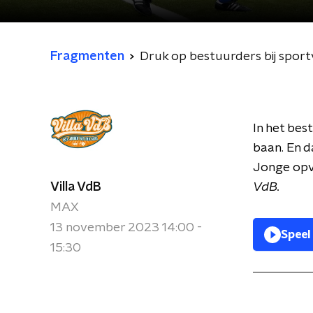
Fragmenten
Druk op bestuurders bij spor
In het best
baan. En d
Jonge opvo
Villa VdB
VdB.
MAX
13 november 2023 14:00 -
Speel
15:30