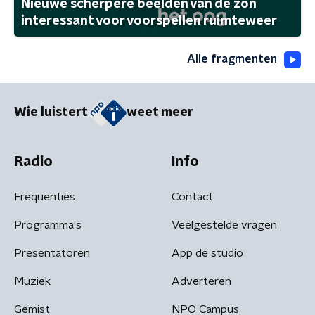
Nieuwe scherpere beelden van de zon
interessant voor voorspellen ruimteweer
Alle fragmenten
Wie luistert
weet meer
Radio
Info
Frequenties
Contact
Programma's
Veelgestelde vragen
Presentatoren
App de studio
Muziek
Adverteren
Gemist
NPO Campus