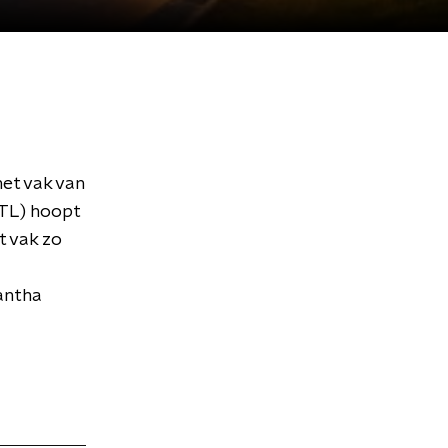
het vak van
STL) hoopt
t vak zo
antha