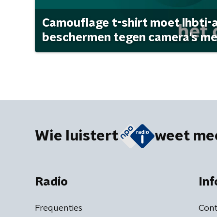
Camouflage t-shirt moet lhbti-
beschermen tegen camera's met 
Wie luistert
weet me
Radio
Inf
Frequenties
Cont