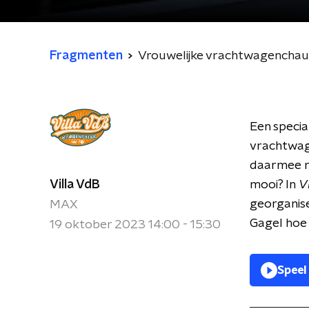
Fragmenten
Vrouwelijke vrachtwagenchau
Een specia
vrachtwage
daarmee m
Villa VdB
mooi? In
V
georganise
MAX
Gagel hoe 
19 oktober 2023 14:00 - 15:30
Speel