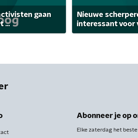
activisten gaan
Nieuwe scherpere
...
interessant voor
er
o
Abonneer je op o
Elke zaterdag het beste
act