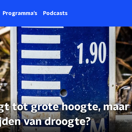
Programma's
Podcasts
gt tot grote hoogte, maar b
ijden van droogte?