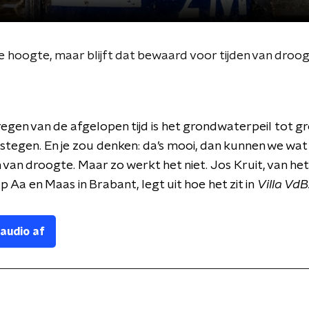
e hoogte, maar blijft dat bewaard voor tijden van droo
regen van de afgelopen tijd is het grondwaterpeil tot g
tegen. En je zou denken: da’s mooi, dan kunnen we wa
n van droogte. Maar zo werkt het niet. Jos Kruit, van het
 Aa en Maas in Brabant, legt uit hoe het zit in
Villa VdB
 audio af