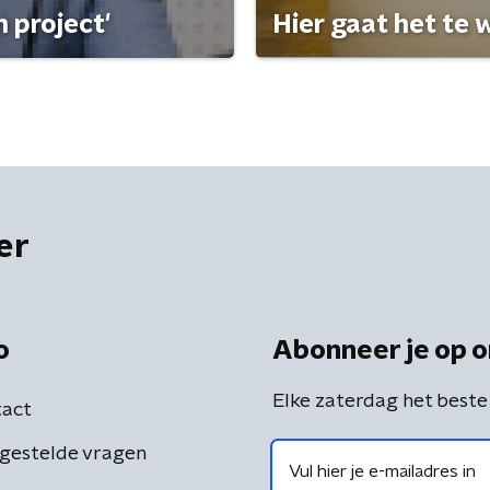
 project'
Hier gaat het te w
er
o
Abonneer je op o
Elke zaterdag het beste
act
gestelde vragen