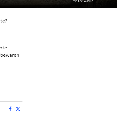
foto:
ANP
gte?
rote
t bewaren
.