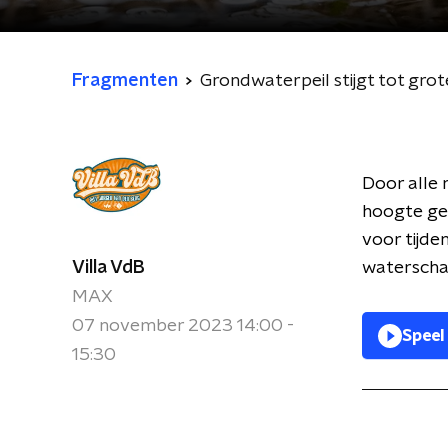
Fragmenten
Grondwaterpeil stijgt tot grot
Door alle 
hoogte ges
voor tijde
Villa VdB
waterschap
MAX
07 november 2023 14:00 -
Speel
15:30