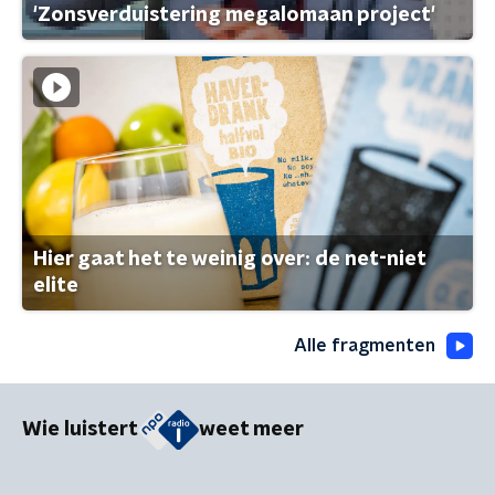
'Zonsverduistering megalomaan project'
Hier gaat het te weinig over: de net-niet
elite
Alle fragmenten
Wie luistert
weet meer