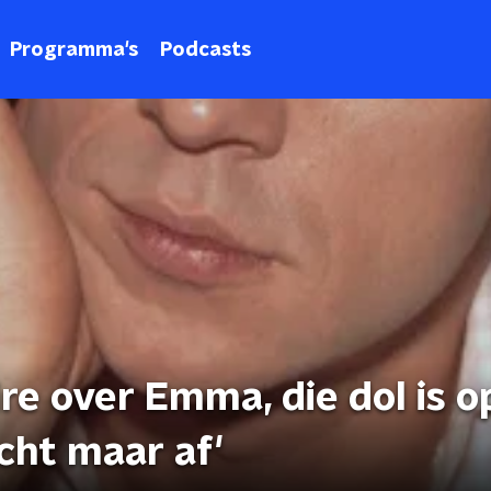
Programma's
Podcasts
e over Emma, die dol is o
cht maar af'