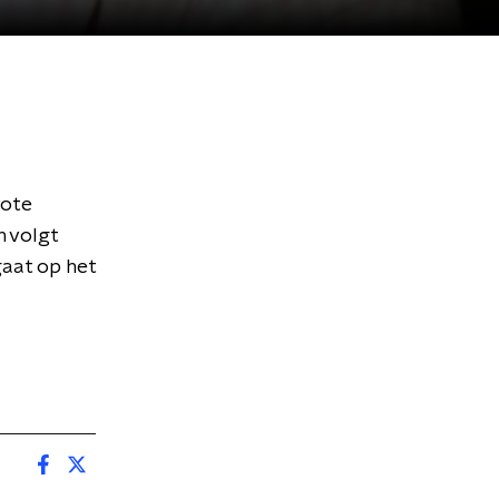
rote
n volgt
gaat op het