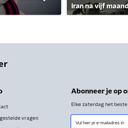
Iran na vijf maan
er
o
Abonneer je op o
Elke zaterdag het beste
act
gestelde vragen